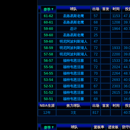
球队
出场
首发
时间
投
赛季
61-62
圣路易斯老鹰
57
1153
47.
60-61
圣路易斯老鹰
68
1208
39.
59-60
总计
72
1964
40.
59-60
圣路易斯老鹰
25
59-60
明尼阿波利斯湖人
47
58-59
明尼阿波利斯湖人
72
1933
39.
57-58
明尼阿波利斯湖人
72
2200
39.
56-57
福特韦恩活塞
61
1533
39.
55-56
福特韦恩活塞
72
2024
44.
54-55
福特韦恩活塞
70
2264
48.
53-54
福特韦恩活塞
72
2693
40.
52-53
福特韦恩活塞
67
2303
36.
51-52
福特韦恩活塞
66
2615
39.
50-51
福特韦恩活塞
68
34.
NBA生涯
效力球队
出场
首发
时间
投
12年
3支
817
40.
球队
篮板率
进攻板
防守
赛季