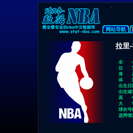
-
网站导航
拉里-
全 名
位 置
身 高
体 重
出生日
出生城
高 中
大 学
球衣号
选秀情