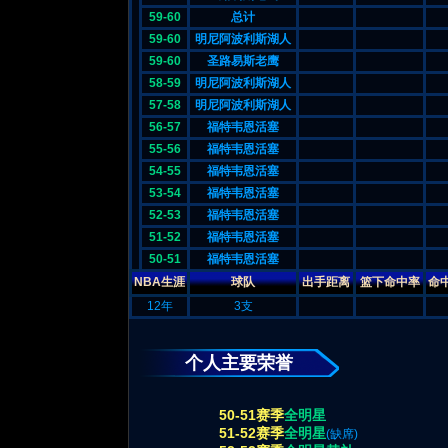
59-60
总计
59-60
明尼阿波利斯湖人
59-60
圣路易斯老鹰
58-59
明尼阿波利斯湖人
57-58
明尼阿波利斯湖人
56-57
福特韦恩活塞
55-56
福特韦恩活塞
54-55
福特韦恩活塞
53-54
福特韦恩活塞
52-53
福特韦恩活塞
51-52
福特韦恩活塞
50-51
福特韦恩活塞
NBA生涯
球队
出手距离
篮下命中率
命
12年
3支
个人主要荣誉
50-51赛季
全明星
51-52赛季
全明星
(缺席)