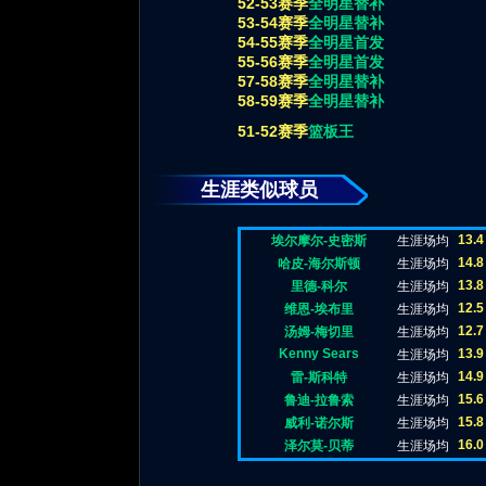
52-53赛季
全明星替补
53-54赛季
全明星替补
54-55赛季
全明星首发
55-56赛季
全明星首发
57-58赛季
全明星替补
58-59赛季
全明星替补
51-52赛季
篮板王
生涯类似球员
13.4
埃尔摩尔-史密斯
生涯场均
14.8
哈皮-海尔斯顿
生涯场均
13.8
里德-科尔
生涯场均
12.5
维恩-埃布里
生涯场均
12.7
汤姆-梅切里
生涯场均
Kenny Sears
13.9
生涯场均
14.9
雷-斯科特
生涯场均
15.6
鲁迪-拉鲁索
生涯场均
15.8
威利-诺尔斯
生涯场均
16.0
泽尔莫-贝蒂
生涯场均