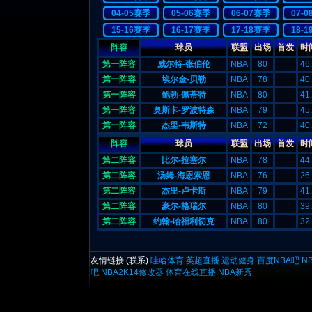
04-05赛季
05-06赛季
06-07赛季
07-
15-16赛季
16-17赛季
17-18赛季
18-
阵容
球员
联盟
出场
首发
时
第一阵容
威尔特-张伯伦
NBA
80
46
第一阵容
埃尔金-贝勒
NBA
78
40
第一阵容
鲍勃-佩蒂特
NBA
80
41
第一阵容
奥斯卡-罗波特森
NBA
79
45
第一阵容
杰里-韦斯特
NBA
72
40
阵容
球员
联盟
出场
首发
时
第二阵容
比尔-拉塞尔
NBA
78
44
第二阵容
汤姆-海恩索恩
NBA
76
26
第二阵容
杰里-卢卡斯
NBA
79
41
第二阵容
豪尔-格瑞尔
NBA
80
39
第二阵容
约翰-哈福利切克
NBA
80
32
友情链接 (
联系
)
哇哈体育
英超直播
运动健身
百度NBA吧
N
吧
NBA2K14修改器
体育在线直播
NBA新秀