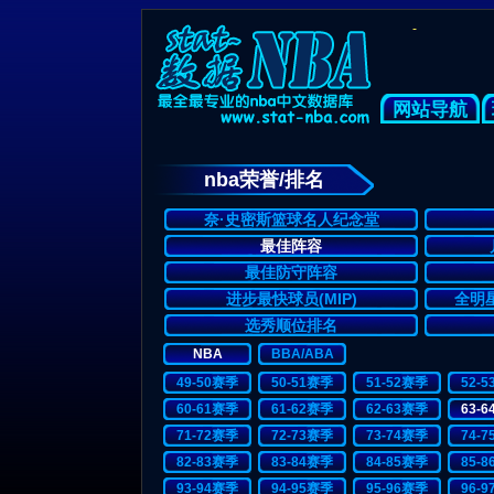
-
网站导航
nba荣誉/排名
奈·史密斯篮球名人纪念堂
最佳阵容
最佳防守阵容
进步最快球员(MIP)
全明星
选秀顺位排名
NBA
BBA/ABA
49-50赛季
50-51赛季
51-52赛季
52-
60-61赛季
61-62赛季
62-63赛季
63-
71-72赛季
72-73赛季
73-74赛季
74-
82-83赛季
83-84赛季
84-85赛季
85-
93-94赛季
94-95赛季
95-96赛季
96-