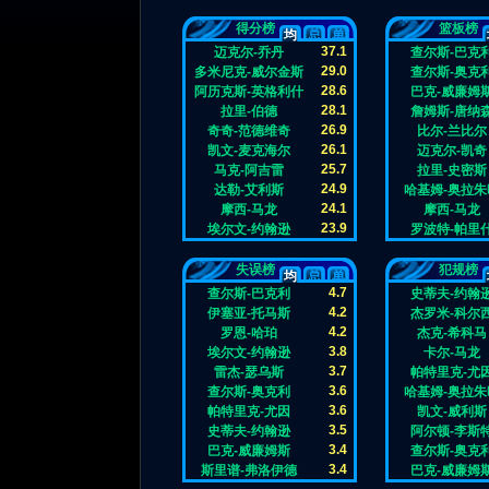
得分榜
篮板榜
均
总
单
37.1
迈克尔-乔丹
查尔斯-巴克
29.0
多米尼克-威尔金斯
查尔斯-奥克
28.6
阿历克斯-英格利什
巴克-威廉姆
28.1
拉里-伯德
詹姆斯-唐纳
26.9
奇奇-范德维奇
比尔-兰比尔
26.1
凯文-麦克海尔
迈克尔-凯奇
25.7
马克-阿吉雷
拉里-史密斯
24.9
达勒-艾利斯
哈基姆-奥拉朱
24.1
摩西-马龙
摩西-马龙
23.9
埃尔文-约翰逊
罗波特-帕里
失误榜
犯规榜
均
总
单
4.7
查尔斯-巴克利
史蒂夫-约翰
4.2
伊塞亚-托马斯
杰罗米-科尔
4.2
罗恩-哈珀
杰克-希科马
3.8
埃尔文-约翰逊
卡尔-马龙
3.7
雷杰-瑟乌斯
帕特里克-尤
3.6
查尔斯-奥克利
哈基姆-奥拉朱
3.6
帕特里克-尤因
凯文-威利斯
3.5
史蒂夫-约翰逊
阿尔顿-李斯
3.4
巴克-威廉姆斯
查尔斯-奥克
3.4
斯里谱-弗洛伊德
巴克-威廉姆