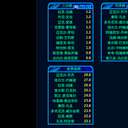
三分榜
罚球榜
均
总
单
1.2
拉里-伯德
迈克尔-乔丹
1.2
丹尼-安吉
摩西-马龙
1.1
迈克-麦基
多米尼克-威尔
1.1
克莱格-霍奇斯
埃尔文-约翰
1.1
迈克尔-库珀
阿德里安-丹特
1.0
达勒-艾利斯
汤姆-钱伯斯
1.0
德里克-哈珀
查尔斯-巴克
1.0
特伦特-塔克
比尔-卡特赖
0.9
斯里谱-弗洛伊德
奇奇-范德维
0.9
达内尔-格里菲斯
奥兰多-乌尔里
效率值榜
29.8
迈克尔-乔丹
27.0
埃尔文-约翰逊
26.4
拉里-伯德
25.1
查尔斯-巴克利
24.0
凯文-麦克海尔
23.8
哈基姆-奥拉朱旺
23.8
摩西-马龙
23.5
多米尼克-威尔金斯
22.2
拉里-南斯
22.1
马克-阿吉雷