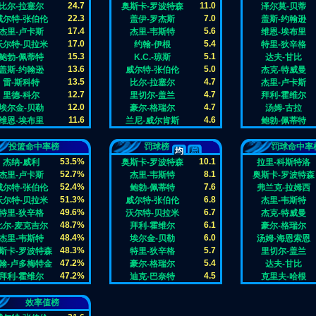
24.7
11.0
比尔-拉塞尔
奥斯卡-罗波特森
泽尔莫-贝蒂
22.3
7.0
威尔特-张伯伦
盖伊-罗杰斯
盖斯-约翰逊
17.4
5.6
杰里-卢卡斯
杰里-韦斯特
维恩-埃布里
17.0
5.4
沃尔特-贝拉米
约翰-伊根
特里-狄辛格
15.3
5.1
鲍勃-佩蒂特
K.C.-琼斯
达夫-甘比
13.6
5.0
盖斯-约翰逊
威尔特-张伯伦
杰克-特威曼
13.5
4.7
雷-斯科特
比尔-拉塞尔
杰里-卢卡斯
12.7
4.7
里德-科尔
里切尔-盖兰
拜利-霍维尔
12.0
4.7
埃尔金-贝勒
豪尔-格瑞尔
汤姆-古拉
11.6
4.6
维恩-埃布里
兰尼-威尔肯斯
鲍勃-佩蒂特
投篮命中率榜
罚球榜
罚球命中率
均
总
53.5%
10.1
杰纳-威利
奥斯卡-罗波特森
拉里-科斯特洛
52.7%
8.1
杰里-卢卡斯
杰里-韦斯特
奥斯卡-罗波特森
52.4%
7.6
威尔特-张伯伦
鲍勃-佩蒂特
弗兰克-拉姆西
51.3%
6.8
沃尔特-贝拉米
威尔特-张伯伦
杰里-韦斯特
49.6%
6.7
特里-狄辛格
沃尔特-贝拉米
杰克-特威曼
48.7%
6.1
比尔-麦克吉尔
拜利-霍维尔
豪尔-格瑞尔
48.4%
6.0
杰里-韦斯特
埃尔金-贝勒
汤姆-海恩索恩
48.3%
5.7
斯卡-罗波特森
特里-狄辛格
里切尔-盖兰
47.2%
5.4
翰-卢多梅特金
豪尔-格瑞尔
达夫-甘比
47.2%
4.5
拜利-霍维尔
迪克-巴奈特
克里夫-哈根
效率值榜