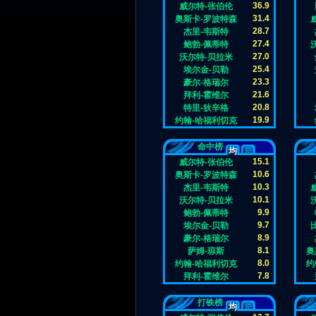
36.9
威尔特-张伯伦
31.4
奥斯卡-罗波特森
28.7
杰里-韦斯特
27.4
鲍勃-佩蒂特
27.0
沃尔特-贝拉米
25.4
埃尔金-贝勒
23.3
豪尔-格瑞尔
21.6
拜利-霍维尔
20.8
特里-狄辛格
19.9
约翰-哈福利切克
命中榜
均
总
15.1
威尔特-张伯伦
10.6
奥斯卡-罗波特森
10.3
杰里-韦斯特
10.1
沃尔特-贝拉米
9.9
鲍勃-佩蒂特
9.7
埃尔金-贝勒
8.9
豪尔-格瑞尔
8.1
萨姆-琼斯
奥
8.0
约翰-哈福利切克
约
7.8
拜利-霍维尔
打铁榜
均
总