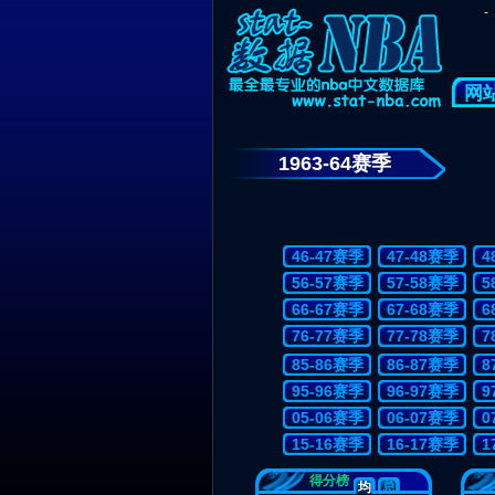
-
网
1963-64赛季
46-47赛季
47-48赛季
4
56-57赛季
57-58赛季
5
66-67赛季
67-68赛季
6
76-77赛季
77-78赛季
7
85-86赛季
86-87赛季
8
95-96赛季
96-97赛季
9
05-06赛季
06-07赛季
0
15-16赛季
16-17赛季
1
得分榜
均
总