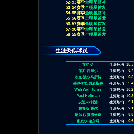
52-53赛季
全明星替补
53-54赛季
全明星首发
54-55赛季
全明星替补
55-56赛季
全明星首发
56-57赛季
全明星首发
57-58赛季
全明星首发
58-59赛季
全明星首发
生涯类似球员
10.3
乔治-金
生涯场均
9.4
保罗-西摩尔
生涯场均
9.8
杰克-波尔马斯特
生涯场均
9.4
莱奥-吧巴恩豪斯特
生涯场均
Wah Wah Jones
10.2
生涯场均
Paul Hoffman
10.2
生涯场均
9.1
安迪-菲利浦
生涯场均
9.1
布鲁斯-霍尔
生涯场均
9.5
厄尔尼-范德维奇
生涯场均
9.6
豪威尔-达尔玛
生涯场均