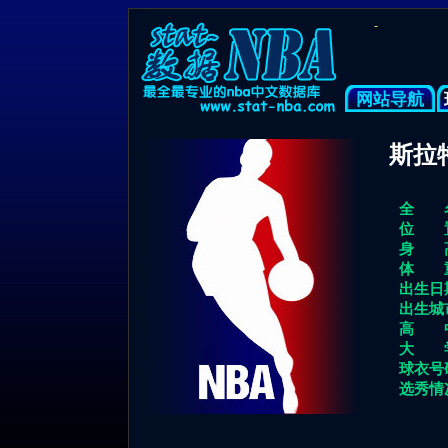
-
网站导航
斯拉特
全 名
位 置
身 高
体 重
出生日
出生城
高 中
大 学
球衣号
选秀情