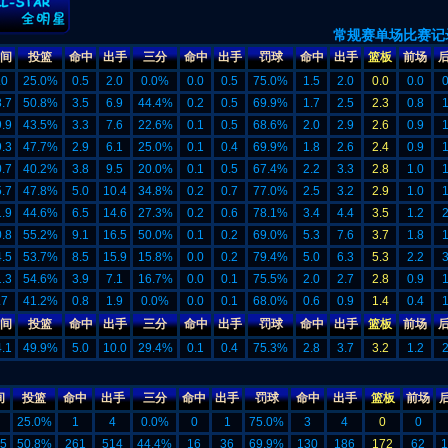
常规赛单场比赛记
间
投篮
命中
出手
三分
命中
出手
罚球
命中
出手
篮板
前场
.0
25.0%
0.5
2.0
0.0%
0.0
0.5
75.0%
1.5
2.0
0.0
0.0
0
.7
50.8%
3.5
6.9
44.4%
0.2
0.5
69.9%
1.7
2.5
2.3
0.8
1
.9
43.5%
3.3
7.6
22.6%
0.1
0.5
68.6%
2.0
2.9
2.6
0.9
1
.3
47.7%
2.9
6.1
25.0%
0.1
0.4
69.9%
1.8
2.6
2.4
0.9
1
.7
40.2%
3.8
9.5
20.0%
0.1
0.5
67.4%
2.2
3.3
2.8
1.0
1
.7
47.8%
5.0
10.4
34.8%
0.2
0.7
77.0%
2.5
3.2
2.9
1.0
1
.9
44.6%
6.5
14.6
27.3%
0.2
0.6
78.1%
3.4
4.4
3.5
1.2
2
.8
55.2%
9.1
16.5
50.0%
0.1
0.2
69.0%
5.3
7.6
3.7
1.8
1
.5
53.7%
8.5
15.9
15.8%
0.0
0.2
79.4%
5.0
6.3
5.3
2.2
3
.3
54.6%
3.9
7.1
16.7%
0.0
0.1
75.5%
2.0
2.7
2.8
0.9
1
.7
41.2%
0.8
1.9
0.0%
0.0
0.1
68.0%
0.6
0.9
1.4
0.4
1
间
投篮
命中
出手
三分
命中
出手
罚球
命中
出手
篮板
前场
.1
49.9%
5.0
10.0
29.4%
0.1
0.4
75.3%
2.8
3.7
3.2
1.2
2
间
投篮
命中
出手
三分
命中
出手
罚球
命中
出手
篮板
前场
25.0%
1
4
0.0%
0
1
75.0%
3
4
0
0
5
50.8%
261
514
44.4%
16
36
69.9%
130
186
172
62
1