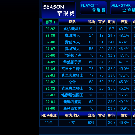
球队
出场
首发
时间
投篮
赛季
91-92
洛杉矶湖人
9
0
8.7
40.7%
88-89
费城76人
14
13
29.7
48.1%
87-88
费城76人
62
51
34.0
46.4%
86-87
费城76人
55
30
28.8
46.4%
85-86
华盛顿子弹
78
78
32.9
47.4%
84-85
华盛顿子弹
60
37
31.2
47.1%
83-84
克里夫兰骑士
73
70
32.9
45.0%
82-83
克里夫兰骑士
77
75
33.8
47.7%
81-82
总计
68
59
32.0
45.3%
81-82
克里夫兰骑士
30
29
31.5
45.1%
81-82
堪萨斯城国王
38
30
32.3
45.5%
80-81
新泽西篮网
63
28.9
49.1%
79-80
新泽西篮网
70
23.7
46.9%
NBA生涯
效力球队
出场
首发
时间
投篮
11年
6支
629
30.7
46.8%