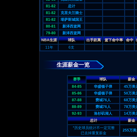
81-82
总计
81-82
克里夫兰骑士
81-82
堪萨斯城国王
80-81
新泽西篮网
79-80
新泽西篮网
NBA生涯
球队
出手距离
篮下命中率
命中
11年
6支
生涯薪金一览
赛季
球队
薪金
84-85
华盛顿子弹
45万美
85-86
华盛顿子弹
50万美
87-88
费城76人
68万美
88-89
费城76人
78万美
92-93
洛杉矶湖人
14万美
总计
薪金
*历史球员统计不一定完整
255万
已去掉重复薪金