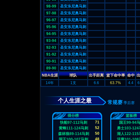
98-99
圣安东尼奥马刺
97-98
圣安东尼奥马刺
96-97
圣安东尼奥马刺
95-96
圣安东尼奥马刺
94-95
圣安东尼奥马刺
93-94
圣安东尼奥马刺
92-93
圣安东尼奥马刺
91-92
圣安东尼奥马刺
90-91
圣安东尼奥马刺
89-90
圣安东尼奥马刺
NBA生涯
球队
出手距离
篮下命中率
命中
14年
1支
6.6
63.7%
4.4
6
个人生涯之最
常规赛
季后赛
得分榜
篮板榜
71
快船97-112马刺
国王99-94
52
黄蜂111-124马刺
勇士103-12
50
森林狼89-114马刺
湖人122-11
48
国王100-107马刺
活塞101-10