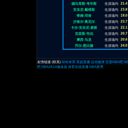
21.4
德马库斯-考辛斯
生涯场均
23.8
安东尼-戴维斯
生涯场均
19.0
蒂姆-邓肯
生涯场均
23.7
沙奎尔-奥尼尔
生涯场均
22.1
卡尔-安东尼-唐斯
生涯场均
20.7
克里斯-韦伯
生涯场均
20.6
摩西-马龙
生涯场均
24.0
乔尔-恩比德
生涯场均
友情链接 (
联系
)
哇哈体育
英超直播
运动健身
百度NBA吧
N
吧
NBA2K14修改器
体育在线直播
NBA新秀