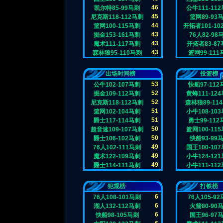
46
凯尔特85-99马刺
公牛111-11
45
尼克斯118-112马刺
篮网89-93
44
篮网100-115马刺
开拓者101-10
43
掘金153-161马刺
76人82-98
43
魔术111-117马刺
开拓者83-8
43
森林狼95-110马刺
篮网99-111
出场时间榜
投篮榜
53
公牛102-107马刺
快船97-112
52
掘金109-112马刺
黄蜂111-12
52
尼克斯118-112马刺
森林狼89-11
51
篮网102-104马刺
小牛108-10
51
爵士117-114马刺
勇士99-112
50
超音速109-107马刺
篮网100-11
50
爵士106-102马刺
快船93-99
49
76人102-111马刺
国王100-10
49
魔术122-109马刺
小牛124-12
49
爵士114-111马刺
小牛111-11
犯规榜
打铁榜
6
76人108-101马刺
76人105-9
6
湖人132-112马刺
火箭80-90
6
快船98-105马刺
国王96-97