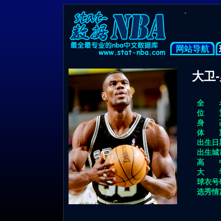
-
网站导航
大卫-
全 名
位 置
身 高
体 重
出生日
出生城
高 中
大 学
球衣号
选秀情