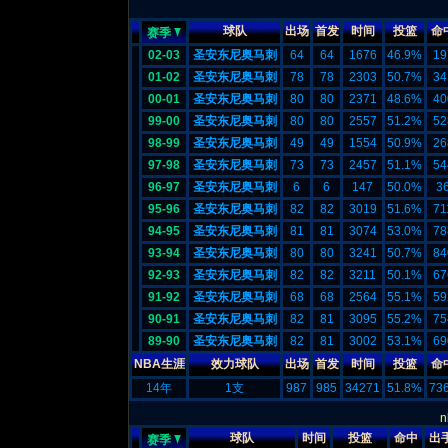
球队
出场
首发
时间
投篮
命
赛季
02-03
圣安东尼奥马刺
64
64
1676
46.9%
19
01-02
圣安东尼奥马刺
78
78
2303
50.7%
34
00-01
圣安东尼奥马刺
80
80
2371
48.6%
40
99-00
圣安东尼奥马刺
80
80
2557
51.2%
52
98-99
圣安东尼奥马刺
49
49
1554
50.9%
26
97-98
圣安东尼奥马刺
73
73
2457
51.1%
54
96-97
圣安东尼奥马刺
6
6
147
50.0%
3
95-96
圣安东尼奥马刺
82
82
3019
51.6%
71
94-95
圣安东尼奥马刺
81
81
3074
53.0%
78
93-94
圣安东尼奥马刺
80
80
3241
50.7%
84
92-93
圣安东尼奥马刺
82
82
3211
50.1%
67
91-92
圣安东尼奥马刺
68
68
2564
55.1%
59
90-91
圣安东尼奥马刺
82
81
3095
55.2%
75
89-90
圣安东尼奥马刺
82
81
3002
53.1%
69
NBA生涯
效力球队
出场
首发
时间
投篮
命
14年
1支
987
985
34271
51.8%
73
球队
时间
投篮
命中
出
赛季