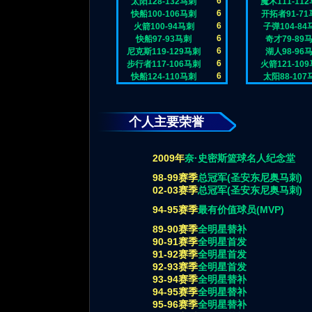
6
太阳128-132马刺
魔术111-11
6
快船100-106马刺
开拓者91-7
6
火箭100-94马刺
子弹104-84
6
快船97-93马刺
奇才79-89
6
尼克斯119-129马刺
湖人98-96
6
步行者117-106马刺
火箭121-10
6
快船124-110马刺
太阳88-107
个人主要荣誉
2009年
奈·史密斯篮球名人纪念堂
98-99赛季
总冠军(圣安东尼奥马刺)
02-03赛季
总冠军(圣安东尼奥马刺)
94-95赛季
最有价值球员(MVP)
89-90赛季
全明星替补
90-91赛季
全明星首发
91-92赛季
全明星首发
92-93赛季
全明星首发
93-94赛季
全明星替补
94-95赛季
全明星替补
95-96赛季
全明星替补