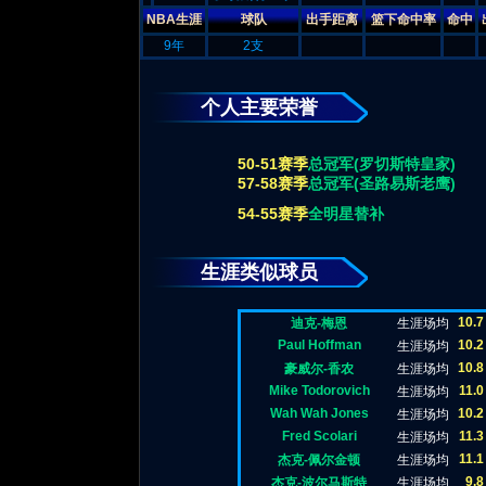
NBA生涯
球队
出手距离
篮下命中率
命中
9年
2支
个人主要荣誉
50-51赛季
总冠军(罗切斯特皇家)
57-58赛季
总冠军(圣路易斯老鹰)
54-55赛季
全明星替补
生涯类似球员
10.7
迪克-梅恩
生涯场均
Paul Hoffman
10.2
生涯场均
10.8
豪威尔-香农
生涯场均
Mike Todorovich
11.0
生涯场均
Wah Wah Jones
10.2
生涯场均
Fred Scolari
11.3
生涯场均
11.1
杰克-佩尔金顿
生涯场均
9.8
杰克-波尔马斯特
生涯场均