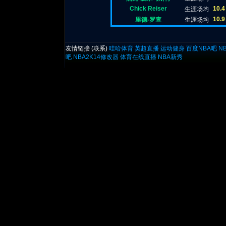
Chick Reiser
10.4
生涯场均
10.9
里德-罗查
生涯场均
友情链接 (
联系
)
哇哈体育
英超直播
运动健身
百度NBA吧
N
吧
NBA2K14修改器
体育在线直播
NBA新秀