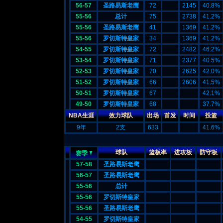
56-57
圣路易斯老鹰
72
2145
40.8%
55-56
总计
75
2738
41.2%
55-56
圣路易斯老鹰
41
1369
41.2%
55-56
罗切斯特皇家
34
1369
41.2%
54-55
罗切斯特皇家
72
2482
46.2%
53-54
罗切斯特皇家
71
2377
40.5%
52-53
罗切斯特皇家
70
2625
42.0%
51-52
罗切斯特皇家
66
2606
41.5%
50-51
罗切斯特皇家
67
42.1%
49-50
罗切斯特皇家
68
37.7%
NBA生涯
效力球队
出场
首发
时间
投篮
9年
2支
633
41.6%
球队
篮板率
进攻板
防守板
赛季
57-58
圣路易斯老鹰
56-57
圣路易斯老鹰
55-56
总计
55-56
罗切斯特皇家
55-56
圣路易斯老鹰
54-55
罗切斯特皇家