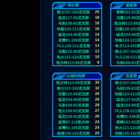
得分榜
篮板榜
25
骑士107-104尼克斯
黄蜂101-92
18
猛龙117-92尼克斯
活塞115-89
16
马刺109-83尼克斯
凯尔特113-9
16
快船124-113尼克斯
活塞120-103
14
猛龙104-99尼克斯
猛龙104-99
14
老鹰91-106尼克斯
快船124-113
13
76人126-111尼克斯
奇才113-101
13
活塞115-89尼克斯
骑士107-104
10
热火121-124尼克斯
76人126-11
9
凯尔特113-99尼克斯
马刺109-83
出场时间榜
投篮榜
35
凯尔特113-99尼克斯
骑士107-104
32
骑士107-104尼克斯
马刺109-83
29
活塞115-89尼克斯
快船124-113
28
猛龙104-99尼克斯
猛龙117-92
28
马刺109-83尼克斯
猛龙104-99
27
热火100-92尼克斯
76人126-11
26
猛龙128-92尼克斯
老鹰91-106
24
篮网97-110凯尔特
黄蜂101-92
24
老鹰91-106尼克斯
热火121-124
24
雄鹿128-102尼克斯
快船135-132