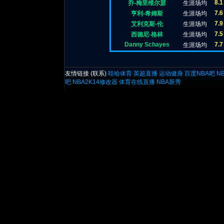
8.1
乔-梅里维尔瑟
生涯场均
7.6
亨利-希姆斯
生涯场均
7.9
艾利克斯-伦
生涯场均
7.5
西德尼-格林
生涯场均
Danny Schayes
7.7
生涯场均
友情链接 (
联系
)
哇哈体育
英超直播
运动健身
百度NBA吧
N
吧
NBA2K14修改器
体育在线直播
NBA新秀