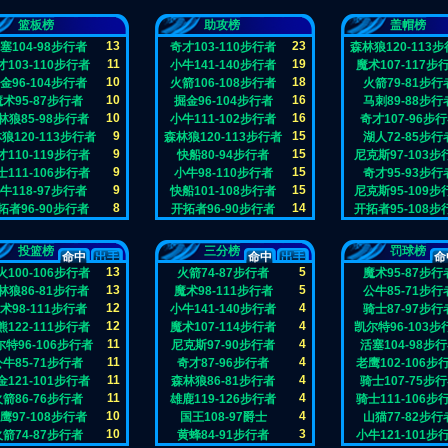
篮板榜
助攻榜
盖帽榜
13
23
塞104-98步行者
奇才103-110步行者
森林狼120-113
11
19
才103-110步行者
小牛141-140步行者
魔术107-117步
10
18
金96-104步行者
火箭106-108步行者
火箭79-81步行
10
16
魔术95-87步行者
掘金96-104步行者
马刺89-88步行
10
16
林狼85-98步行者
小牛111-102步行者
奇才107-96步
9
15
狼120-113步行者
森林狼120-113步行者
湖人72-85步行
9
15
才110-119步行者
快船80-94步行者
尼克斯97-103步
9
15
士111-106步行者
小牛98-110步行者
奇才95-93步行
9
15
牛118-97步行者
快船101-108步行者
尼克斯95-109步
8
14
拓者96-90步行者
开拓者96-90步行者
开拓者95-108步
投篮榜
三分榜
罚球榜
命中
出手
命中
出手
命
13
5
火100-106步行者
火箭74-87步行者
魔术95-87步行
13
5
林狼86-81步行者
魔术98-111步行者
公牛85-71步行
12
4
术98-111步行者
小牛141-140步行者
骑士87-97步行
12
4
熊122-111步行者
魔术107-114步行者
凯尔特96-103步
11
4
特96-106步行者
尼克斯97-90步行者
活塞104-98步
11
4
公牛85-71步行者
奇才87-96步行者
老鹰102-106步
11
4
金121-101步行者
森林狼86-81步行者
骑士107-75步
11
4
火箭86-76步行者
雄鹿119-126步行者
骑士111-106步
10
4
鹰97-108步行者
国王108-97爵士
山猫77-82步行
10
3
火箭74-87步行者
黄蜂84-91步行者
小牛121-101步