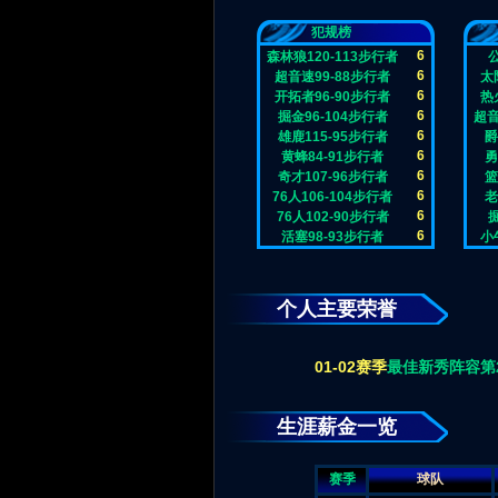
犯规榜
6
森林狼120-113步行者
6
超音速99-88步行者
太
6
开拓者96-90步行者
热
6
掘金96-104步行者
超音
6
雄鹿115-95步行者
爵
6
黄蜂84-91步行者
勇
6
奇才107-96步行者
篮
6
76人106-104步行者
老
6
76人102-90步行者
6
活塞98-93步行者
小
个人主要荣誉
01-02赛季
最佳新秀阵容第
生涯薪金一览
赛季
球队