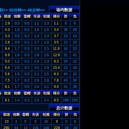
场均数据
刻>>
36分钟>>
48分钟>>
场
助攻
抢断
盖帽
失误
犯规
得分
胜
负
2.9
0.3
0.0
1.1
1.3
1.1
0
8
4.3
1.0
0.2
1.6
1.6
3.4
39
28
3.3
0.5
0.2
1.4
1.3
3.7
23
14
2.8
0.9
0.1
1.7
1.8
3.5
23
15
8.4
1.7
0.3
3.3
2.5
11.9
16
23
6.9
1.6
0.3
2.8
2.6
12.8
31
41
5.0
1.2
0.1
2.6
2.3
9.3
20
22
6.4
2.0
0.3
3.4
2.8
15.4
22
18
5.8
1.6
0.3
2.1
2.5
8.3
40
12
7.5
1.7
0.2
2.6
2.8
7.8
43
30
8.1
1.7
0.5
3.4
3.1
9.4
41
39
场
助攻
抢断
盖帽
失误
犯规
得分
胜
负
6.1
1.4
0.3
2.5
2.4
8.5
298
250
总计数据
助攻
抢断
盖帽
失误
犯规
得分
胜
负
23
2
0
9
10
9
0
8
290
64
14
106
106
229
39
28