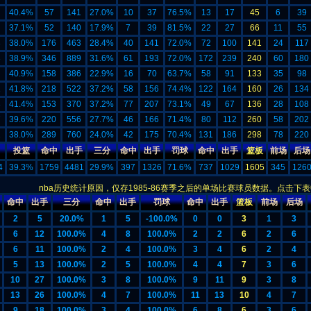
40.4%
57
141
27.0%
10
37
76.5%
13
17
45
6
39
37.1%
52
140
17.9%
7
39
81.5%
22
27
66
11
55
3
38.0%
176
463
28.4%
40
141
72.0%
72
100
141
24
117
3
38.9%
346
889
31.6%
61
193
72.0%
172
239
240
60
180
40.9%
158
386
22.9%
16
70
63.7%
58
91
133
35
98
1
41.8%
218
522
37.2%
58
156
74.4%
122
164
160
26
134
8
41.4%
153
370
37.2%
77
207
73.1%
49
67
136
28
108
7
39.6%
220
556
27.7%
46
166
71.4%
80
112
260
58
202
2
38.0%
289
760
24.0%
42
175
70.4%
131
186
298
78
220
投篮
命中
出手
三分
命中
出手
罚球
命中
出手
篮板
前场
后场
4
39.3%
1759
4481
29.9%
397
1326
71.6%
737
1029
1605
345
126
nba历史统计原因，仅存1985-86赛季之后的单场比赛球员数据。点击
命中
出手
三分
命中
出手
罚球
命中
出手
篮板
前场
后场
2
5
20.0%
1
5
-100.0%
0
0
3
1
3
6
12
100.0%
4
8
100.0%
2
2
6
2
6
6
11
100.0%
2
4
100.0%
3
4
6
2
4
5
13
100.0%
2
5
100.0%
4
4
7
3
6
10
27
100.0%
3
8
100.0%
9
11
9
3
8
13
26
100.0%
4
7
100.0%
11
13
10
4
7
9
18
100.0%
3
4
100.0%
6
8
6
3
6