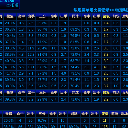
常规赛单场比赛记录>>
特定时
间
投篮
命中
出手
三分
命中
出手
罚球
命中
出手
篮板
前场
后
.8
20.0%
0.5
2.5
6.7%
0.1
1.9
0.0
0.0
1.4
0.3
1.1
.2
36.8%
1.3
3.5
30.7%
0.6
1.9
69.2%
0.3
0.4
1.7
0.3
1.5
.7
40.4%
1.5
3.8
27.0%
0.3
1.0
76.5%
0.4
0.5
1.2
0.2
1.1
.5
37.1%
1.4
3.7
17.9%
0.2
1.0
81.5%
0.6
0.7
1.7
0.3
1.4
.2
38.0%
4.5
11.9
28.4%
1.0
3.6
72.0%
1.8
2.6
3.6
0.6
3.0
.2
38.9%
4.8
12.3
31.6%
0.8
2.7
72.0%
2.4
3.3
3.3
0.8
2.5
.7
40.9%
3.8
9.2
22.9%
0.4
1.7
63.7%
1.4
2.2
3.2
0.8
2.3
.5
41.8%
5.5
13.1
37.2%
1.5
3.9
74.4%
3.1
4.1
4.0
0.7
3.4
.5
41.4%
2.9
7.1
37.2%
1.5
4.0
73.1%
0.9
1.3
2.6
0.5
2.1
.6
39.6%
3.0
7.6
27.7%
0.6
2.3
71.4%
1.1
1.5
3.6
0.8
2.8
.5
38.0%
3.6
9.5
24.0%
0.5
2.2
70.4%
1.6
2.3
3.7
1.0
2.8
间
投篮
命中
出手
三分
命中
出手
罚球
命中
出手
篮板
前场
后
.4
39.3%
3.2
8.2
29.9%
0.7
2.4
71.6%
1.3
1.9
2.9
0.6
2.3
投篮
命中
出手
三分
命中
出手
罚球
命中
出手
篮板
前场
后场
20.0%
4
20
6.7%
1
15
0
0
11
2
9
2
36.8%
86
234
30.7%
39
127
69.2%
18
26
115
17
98