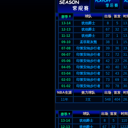
球队
出场
首发
时
赛季
13-14
犹他爵士
8
5
13
12-13
犹他爵士
67
32
18
11-12
犹他爵士
37
1
13
09-10
孟菲斯灰熊
38
1
15
07-08
印第安纳步行者
39
36
33
06-07
印第安纳步行者
72
72
31
05-06
印第安纳步行者
42
27
26
04-05
印第安纳步行者
40
40
32
03-04
印第安纳步行者
52
43
26
02-03
印第安纳步行者
73
69
30
01-02
印第安纳步行者
80
78
30
NBA生涯
效力球队
出场
首发
时
11年
3支
548
404
26
球队
出场
首发
时间
赛季
13-14
犹他爵士
8
5
110
12-13
犹他爵士
67
32
122