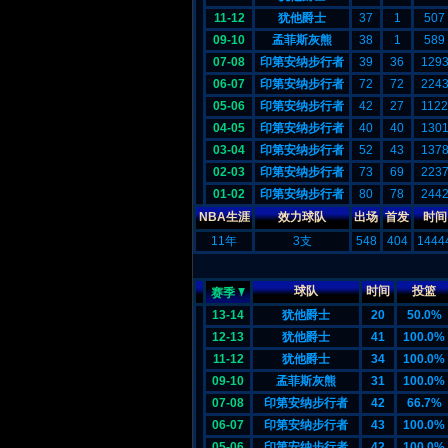
11-12
犹他爵士
37
1
507
09-10
孟菲斯灰熊
38
1
589
07-08
印第安纳步行者
39
36
129
06-07
印第安纳步行者
72
72
224
05-06
印第安纳步行者
42
27
1122
04-05
印第安纳步行者
40
40
130
03-04
印第安纳步行者
52
43
137
02-03
印第安纳步行者
73
69
223
01-02
印第安纳步行者
80
78
244
NBA生涯
效力球队
出场
首发
时间
11年
3支
548
404
1444
球队
时间
投篮
赛季
13-14
犹他爵士
20
50.0%
12-13
犹他爵士
41
100.0%
11-12
犹他爵士
34
100.0%
09-10
孟菲斯灰熊
31
100.0%
07-08
印第安纳步行者
42
66.7%
06-07
印第安纳步行者
43
100.0%
05-06
印第安纳步行者
42
100.0%