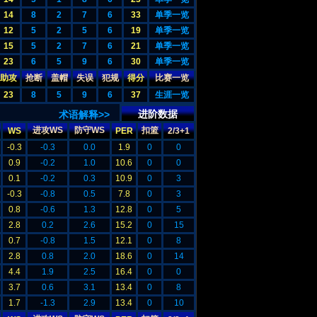
14
8
2
7
6
33
单季一览
12
5
2
5
6
19
单季一览
15
5
2
7
6
21
单季一览
23
6
5
9
6
30
单季一览
助攻
抢断
盖帽
失误
犯规
得分
比赛一览
23
8
5
9
6
37
生涯一览
进阶数据
术语解释>>
进攻WS
防守WS
扣篮
WS
PER
2/3+1
-0.3
-0.3
0.0
1.9
0
0
0.9
-0.2
1.0
10.6
0
0
0.1
-0.2
0.3
10.9
0
3
-0.3
-0.8
0.5
7.8
0
3
0.8
-0.6
1.3
12.8
0
5
2.8
0.2
2.6
15.2
0
15
0.7
-0.8
1.5
12.1
0
8
2.8
0.8
2.0
18.6
0
14
4.4
1.9
2.5
16.4
0
0
3.7
0.6
3.1
13.4
0
8
1.7
-1.3
2.9
13.4
0
10