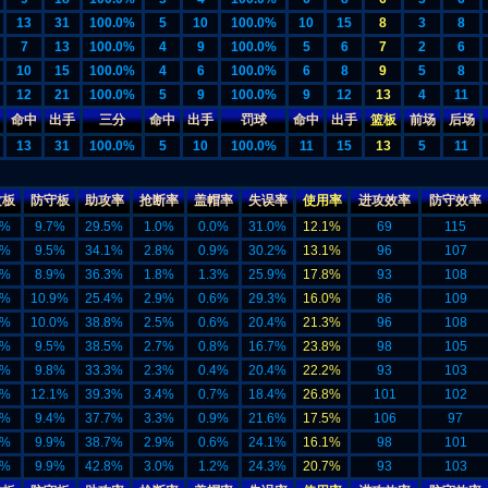
13
31
100.0%
5
10
100.0%
10
15
8
3
8
7
13
100.0%
4
9
100.0%
5
6
7
2
6
10
15
100.0%
4
6
100.0%
6
8
9
5
8
12
21
100.0%
5
9
100.0%
9
12
13
4
11
命中
出手
三分
命中
出手
罚球
命中
出手
篮板
前场
后场
13
31
100.0%
5
10
100.0%
11
15
13
5
11
攻板
防守板
助攻率
抢断率
盖帽率
失误率
使用率
进攻效率
防守效率
0%
9.7%
29.5%
1.0%
0.0%
31.0%
12.1%
69
115
6%
9.5%
34.1%
2.8%
0.9%
30.2%
13.1%
96
107
3%
8.9%
36.3%
1.8%
1.3%
25.9%
17.8%
93
108
2%
10.9%
25.4%
2.9%
0.6%
29.3%
16.0%
86
109
0%
10.0%
38.8%
2.5%
0.6%
20.4%
21.3%
96
108
0%
9.5%
38.5%
2.7%
0.8%
16.7%
23.8%
98
105
7%
9.8%
33.3%
2.3%
0.4%
20.4%
22.2%
93
103
4%
12.1%
39.3%
3.4%
0.7%
18.4%
26.8%
101
102
4%
9.4%
37.7%
3.3%
0.9%
21.6%
17.5%
106
97
0%
9.9%
38.7%
2.9%
0.6%
24.1%
16.1%
98
101
7%
9.9%
42.8%
3.0%
1.2%
24.3%
20.7%
93
103