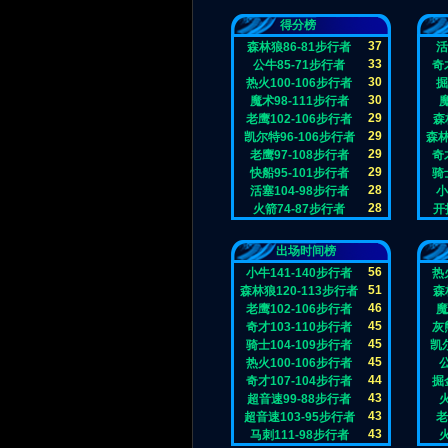
得分榜
37
森林狼86-81步行者
活
33
公牛85-71步行者
奇
30
热火100-106步行者
掘
30
魔术98-111步行者
29
老鹰102-106步行者
森
29
凯尔特96-106步行者
森林
29
老鹰97-108步行者
奇
29
快船95-101步行者
骑
28
活塞104-98步行者
小
28
火箭74-87步行者
开
出场时间榜
56
小牛141-140步行者
热
51
森林狼120-113步行者
森
46
老鹰102-106步行者
魔
45
奇才103-110步行者
灰
45
骑士104-109步行者
凯尔
45
热火100-106步行者
44
奇才107-104步行者
掘
43
超音速99-88步行者
43
超音速103-95步行者
老
43
马刺111-98步行者