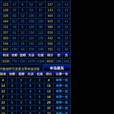
123
17
8
52
47
137
23
14
108
33
5
63
67
133
23
15
326
66
10
130
97
464
16
23
494
117
25
200
190
925
31
41
211
49
6
109
96
390
20
22
257
81
12
134
112
616
22
18
303
84
17
110
132
432
40
12
548
125
18
192
201
566
43
30
647
138
40
270
248
751
41
39
助攻
抢断
盖帽
失误
犯规
得分
胜
负
0
3330
776
155
1375
1306
4652
298
250
单场最高
下表中数据即可查看当季单场详细
助攻
抢断
盖帽
失误
犯规
得分
比赛一览
4
1
0
2
3
4
单季一览
14
4
2
5
5
15
单季一览
13
2
2
4
4
13
单季一览
7
3
1
5
5
16
单季一览
13
5
2
8
5
29
单季一览
15
5
2
7
6
37
单季一览
14
5
1
8
6
23
单季一览