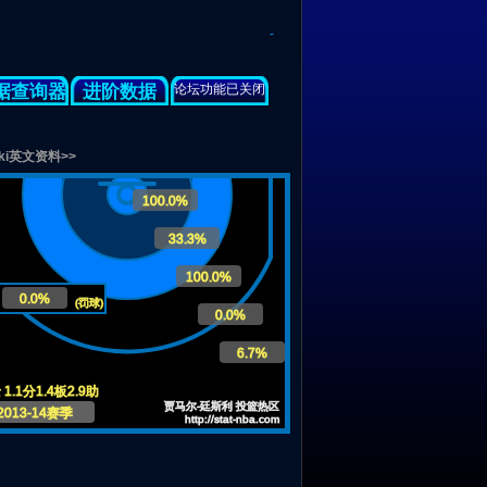
-
据查询器
进阶数据
论坛功能已关闭
iki英文资料>>
100.0%
33.3%
100.0%
0.0%
(罚球)
0.0%
6.7%
1.1分1.4板2.9助
贾马尔-廷斯利 投篮热区
2013-14赛季
http://stat-nba.com