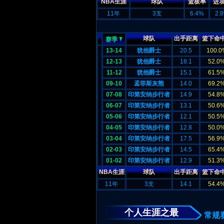
NBA生涯
球队
篮板率
进
11年
3支
6.4%
2.
球队
出手距离
篮下命
赛季
13-14
犹他爵士
20.5
100.0
12-13
犹他爵士
18.1
52.0
11-12
犹他爵士
15.1
61.5
09-10
孟菲斯灰熊
14.0
69.2
07-08
印第安纳步行者
14.9
54.8
06-07
印第安纳步行者
13.1
50.6
05-06
印第安纳步行者
12.1
50.5
04-05
印第安纳步行者
12.8
50.0
03-04
印第安纳步行者
17.5
56.9
02-03
印第安纳步行者
14.5
65.4
01-02
印第安纳步行者
12.9
51.3
NBA生涯
球队
出手距离
篮下命
11年
3支
14.1
54.4
个人生涯之最
常规