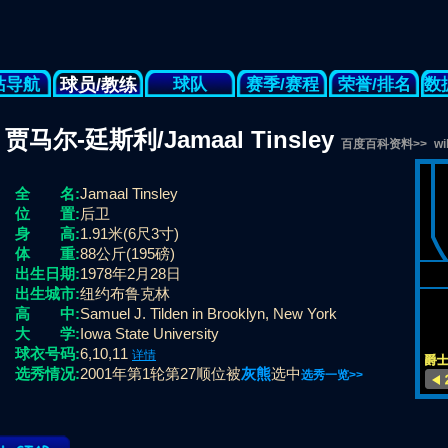
站导航
球员/教练
球队
赛季/赛程
荣誉/排名
数
贾马尔-廷斯利/Jamaal Tinsley
百度百科资料>>
w
全 名:
Jamaal Tinsley
位 置:
后卫
身 高:
1.91米(6尺3寸)
体 重:
88公斤(195磅)
出生日期:
1978年2月28日
出生城市:
纽约布鲁克林
高 中:
Samuel J. Tilden in Brooklyn, New York
大 学:
Iowa State University
球衣号码:
6,10,11
详情
爵士 
选秀情况:
2001年第1轮第27顺位被
灰熊
选中
选秀一览>>